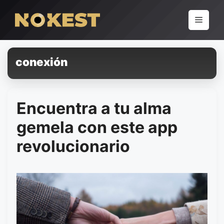
Pular
para
Menu
o
conteúdo
conexión
Encuentra a tu alma
gemela con este app
revolucionario