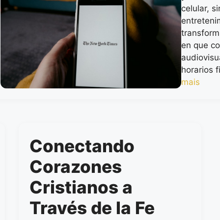
celular, s
entreten
transfor
en que c
audiovis
horarios f
mais
Conectando
Corazones
Cristianos a
Través de la Fe