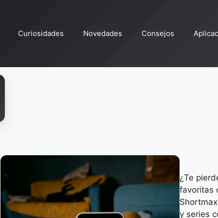
Curiosidades
Novedades
Consejos
Aplica
¿Te pierd
favoritas
Shortmax 
y series 