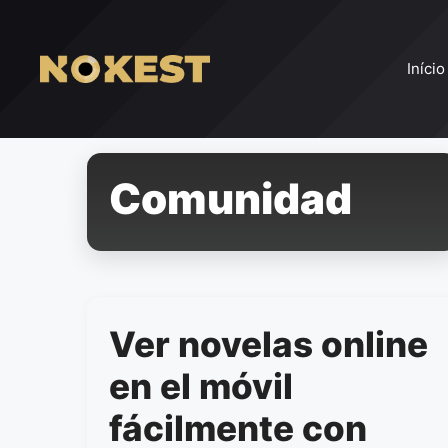
Pular
para
o
Início
conteúdo
Comunidad
Ver novelas online
en el móvil
fácilmente con