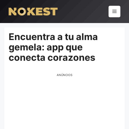
Pular
para
Menu
o
conteúdo
Encuentra a tu alma
gemela: app que
conecta corazones
ANÚNCIOS