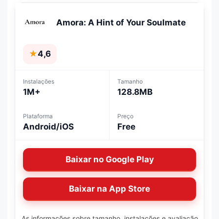
Amora: A Hint of Your Soulmate
★
4,6
Instalações
Tamanho
1M+
128.8MB
Plataforma
Preço
Android/iOS
Free
Baixar no Google Play
Baixar na App Store
As informações sobre tamanho, instalações e avaliação