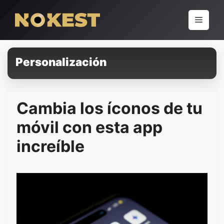
Pular
para
Menu
o
conteúdo
Personalización
Cambia los íconos de tu
móvil con esta app
increíble