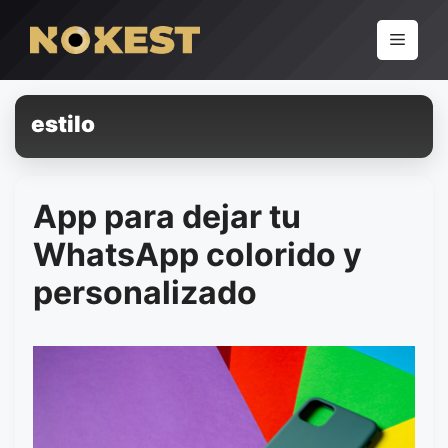
Pular
para
Menu
o
conteúdo
estilo
App para dejar tu
WhatsApp colorido y
personalizado