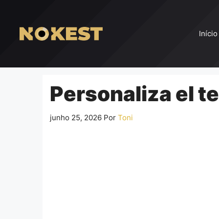
Pular
para
o
Início
conteúdo
Personaliza el t
junho 25, 2026
Por
Toni