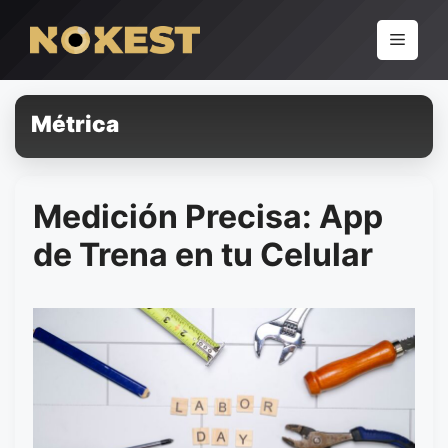
Pular
para
Menu
o
conteúdo
Métrica
Medición Precisa: App
de Trena en tu Celular