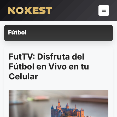
Pular
para
Menu
o
conteúdo
Fútbol
FutTV: Disfruta del
Fútbol en Vivo en tu
Celular