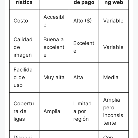
rística
de pago
ng web
Accesibl
Costo
Alto ($)
Variable
e
Calidad
Buena a
Excelent
de
excelent
Variable
e
imagen
e
Facilida
d de
Muy alta
Alta
Media
uso
Amplia
Cobertu
Limitad
pero
ra de
Amplia
a por
inconsis
ligas
región
tente
Disponi
Con