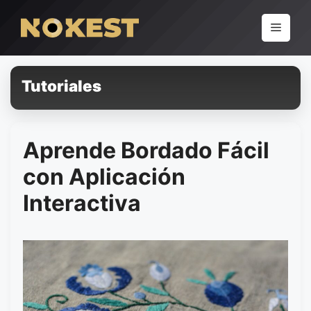
Pular
para
Menu
o
conteúdo
Tutoriales
Aprende Bordado Fácil
con Aplicación
Interactiva