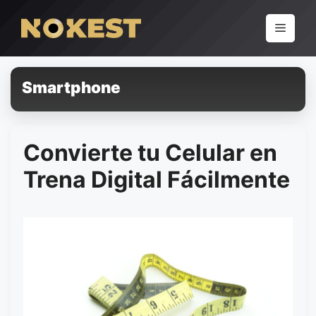
Pular
para
Menu
o
conteúdo
Smartphone
Convierte tu Celular en
Trena Digital Fácilmente