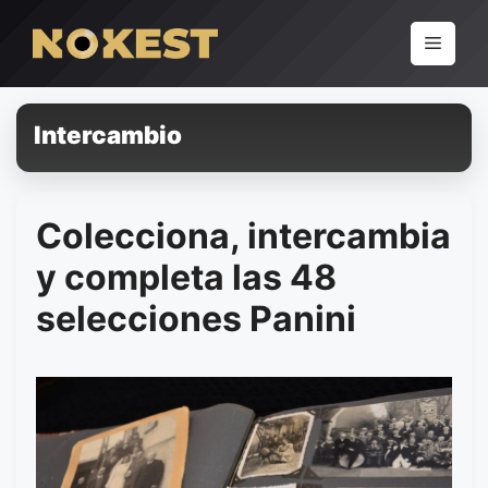
Pular
para
Menu
o
conteúdo
Intercambio
Colecciona, intercambia
y completa las 48
selecciones Panini