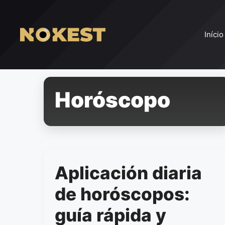
Pular
para
o
Início
conteúdo
Horóscopo
Aplicación diaria
de horóscopos:
guía rápida y