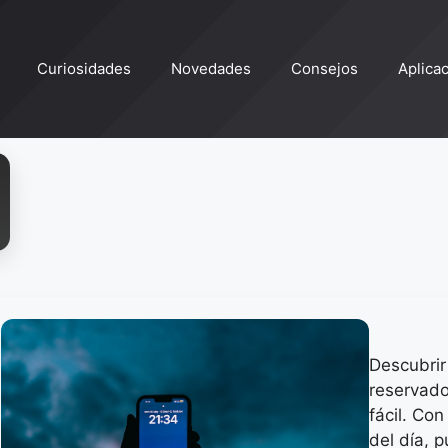
Curiosidades
Novedades
Consejos
Aplica
Descubrir 
reservado
fácil. Con
del día, 