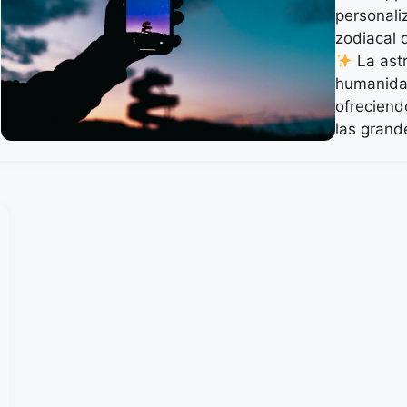
personali
zodiacal 
La ast
humanida
ofreciend
las gran