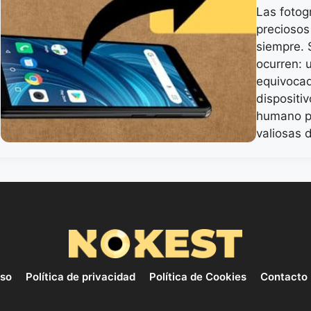
Las fotog
preciosos
siempre. 
ocurren: 
equivocad
dispositi
humano p
valiosas
uso
Política de privacidad
Política de Cookies
Contacto