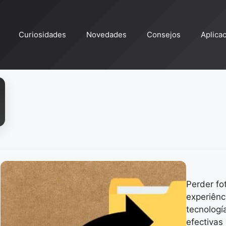
Curiosidades
Novedades
Consejos
Aplica
Perder fo
experiênc
tecnologí
efectivas