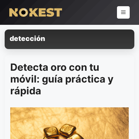
Pular
para
Menu
o
conteúdo
detección
Detecta oro con tu
móvil: guía práctica y
rápida