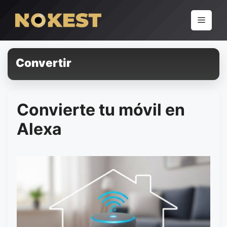
Pular
para
Menu
o
conteúdo
Convertir
Convierte tu móvil en
Alexa