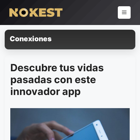
Pular
para
Menu
o
conteúdo
Conexiones
Descubre tus vidas
pasadas con este
innovador app