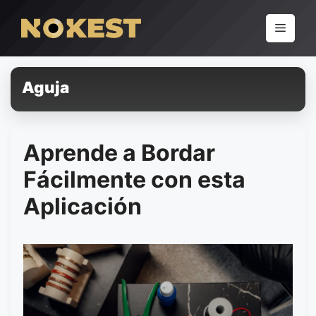
Pular
para
Menu
o
conteúdo
Aguja
Aprende a Bordar
Fácilmente con esta
Aplicación