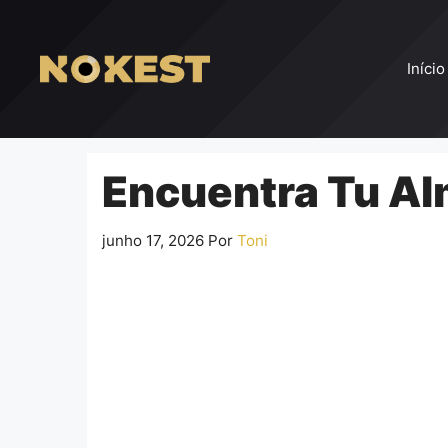
Pular
para
o
Início
conteúdo
Encuentra Tu Al
junho 17, 2026
Por
Toni