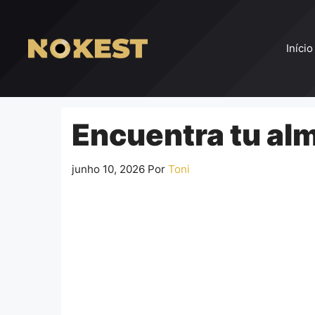
Pular
para
o
Início
conteúdo
Encuentra tu al
junho 10, 2026
Por
Toni