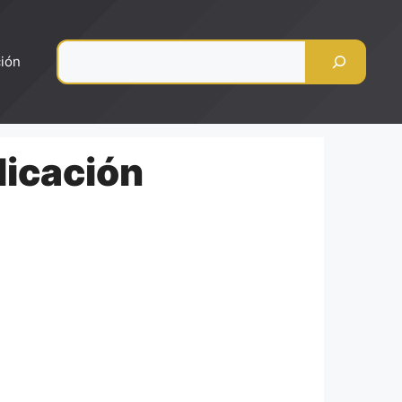
Pesquisar
ción
licación