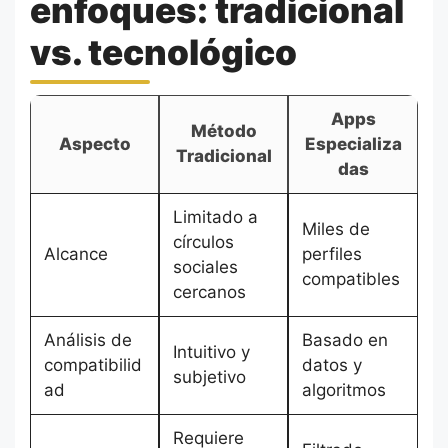
enfoques: tradicional
vs. tecnológico
Apps
Método
Aspecto
Especializa
Tradicional
das
Limitado a
Miles de
círculos
Alcance
perfiles
sociales
compatibles
cercanos
Análisis de
Basado en
Intuitivo y
compatibilid
datos y
subjetivo
ad
algoritmos
Requiere