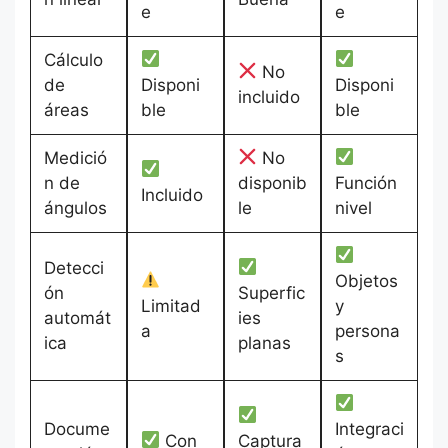
e
e
Cálculo
No
de
Disponi
Disponi
incluido
áreas
ble
ble
Medició
No
n de
disponib
Función
Incluido
ángulos
le
nivel
Detecci
Objetos
ón
Superfic
Limitad
y
automát
ies
a
persona
ica
planas
s
Docume
Integraci
Con
Captura