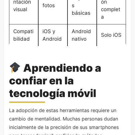
ntación
ón
fotos
s
visual
complet
básicas
a
Compati
iOS y
Android
Solo iOS
bilidad
Android
nativo
Aprendiendo a
confiar en la
tecnología móvil
La adopción de estas herramientas requiere un
cambio de mentalidad. Muchas personas dudan
inicialmente de la precisión de sus smartphones