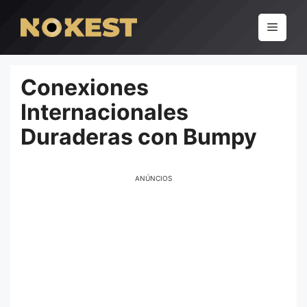
Pular
para
Menu
o
conteúdo
Conexiones
Internacionales
Duraderas con Bumpy
ANÚNCIOS