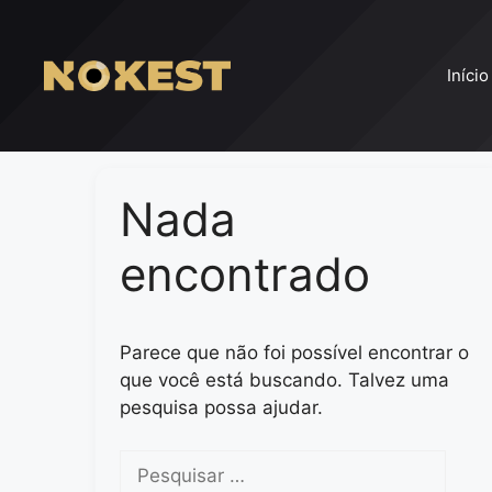
Pular
para
o
Início
conteúdo
Nada
encontrado
Parece que não foi possível encontrar o
que você está buscando. Talvez uma
pesquisa possa ajudar.
Pesquisar
por: