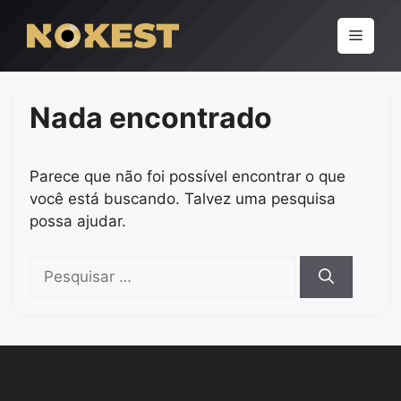
Pular
para
Menu
o
conteúdo
Nada encontrado
Parece que não foi possível encontrar o que
você está buscando. Talvez uma pesquisa
possa ajudar.
Pesquisar
por: