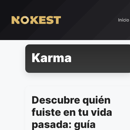
Pular
para
o
Início
conteúdo
Karma
Descubre quién
fuiste en tu vida
pasada: guía