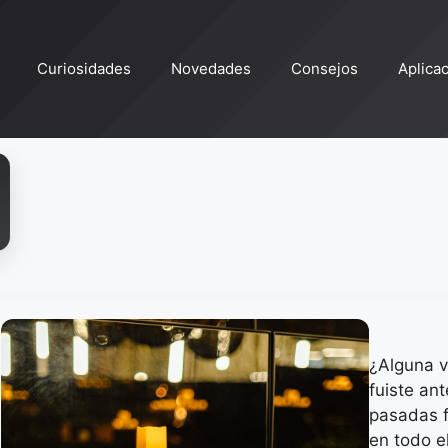
Curiosidades
Novedades
Consejos
Aplica
¿Alguna v
fuiste an
pasadas f
en todo e