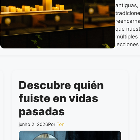
antiguas,
tradicione
reencarna
que nuest
múltiples
lecciones
Descubre quién
fuiste en vidas
pasadas
junho 2, 2026
Por
Toni