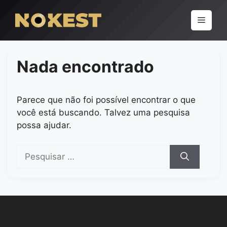
Pular
para
Menu
o
conteúdo
Nada encontrado
Parece que não foi possível encontrar o que
você está buscando. Talvez uma pesquisa
possa ajudar.
Pesquisar
por: