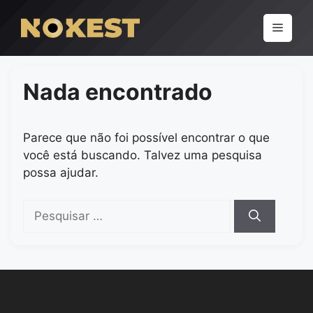
Pular
para
Menu
o
conteúdo
Nada encontrado
Parece que não foi possível encontrar o que
você está buscando. Talvez uma pesquisa
possa ajudar.
Pesquisar
por: