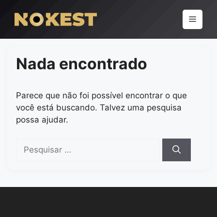
Pular
para
Menu
o
conteúdo
Nada encontrado
Parece que não foi possível encontrar o que
você está buscando. Talvez uma pesquisa
possa ajudar.
Pesquisar
por: