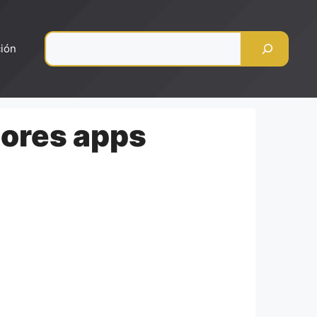
Pesquisar
ción
jores apps