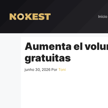
Pular
para
o
Início
conteúdo
Aumenta el volu
gratuitas
junho 30, 2026
Por
Toni