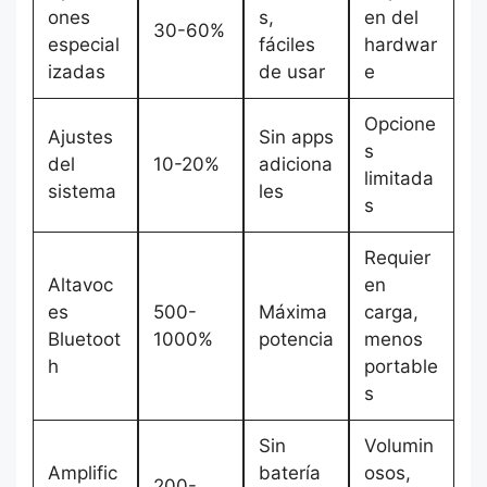
ones
s,
en del
30-60%
especial
fáciles
hardwar
izadas
de usar
e
Opcione
Ajustes
Sin apps
s
del
10-20%
adiciona
limitada
sistema
les
s
Requier
Altavoc
en
es
500-
Máxima
carga,
Bluetoot
1000%
potencia
menos
h
portable
s
Sin
Volumin
Amplific
batería
osos,
200-