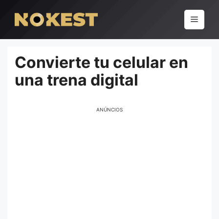
Pular
para
Menu
o
conteúdo
Convierte tu celular en
una trena digital
ANÚNCIOS