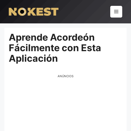
Pular
para
Menu
o
conteúdo
Aprende Acordeón
Fácilmente con Esta
Aplicación
ANÚNCIOS